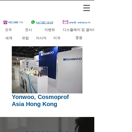
+852 3588 1741
+44 7428 118 618
sales@wedisplay.hk
모두
전시
이벤트
디스플레이 밎 갤러리
중동
세계
유럽
아시아
미국
Yonwoo, Cosmoprof
Asia Hong Kong