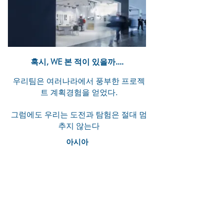
혹시, WE 본 적이 있을까....
우리팀은 여러나라에서 풍부한 프로젝
트 계획경험을 얻었다.
그럼에도 우리는 도전과 탐험은 절대 멈
추지 않는다
아시아
베이징 방콕 대련 델리 동관 광저우
호치민 홍콩
자카르타 쿠알라 룸푸르 마카오 뭄바
이 서울 상하이 선전 싱가포르 타이
페이
도쿄