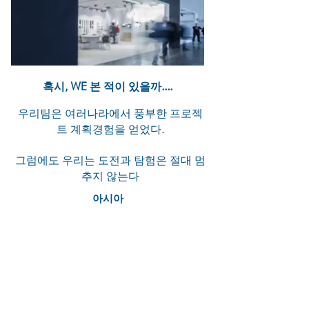
혹시, WE 본 적이 있을까....
우리팀은 여러나라에서 풍부한 프로젝
트 계획경험을 얻었다.
그럼에도 우리는 도전과 탐험은 절대 멈
추지 않는다
아시아
베이징 방콕 대련 델리 동관 광저우
호치민 홍콩
자카르타 쿠알라 룸푸르 마카오 뭄바
이 서울 상하이 선전 싱가포르 타이
페이
도쿄