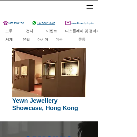
+852 3588 1741
+44 7428 118 618
sales@wedisplay.hk
모두
전시
이벤트
디스플레이 밎 갤러리
중동
세계
유럽
아시아
미국
Yewn Jewellery
Showcase, Hong Kong