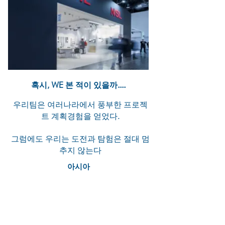
혹시, WE 본 적이 있을까....
우리팀은 여러나라에서 풍부한 프로젝
트 계획경험을 얻었다.
그럼에도 우리는 도전과 탐험은 절대 멈
추지 않는다
아시아
베이징 방콕 대련 델리 동관 광저우
호치민 홍콩
자카르타 쿠알라 룸푸르 마카오 뭄바
이 서울 상하이 선전 싱가포르 타이
페이