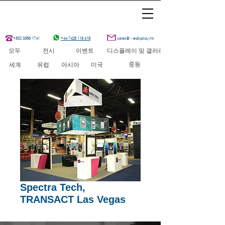
+852 3588 1741
+44 7428 118 618
sales@wedisplay.hk
모두
전시
이벤트
디스플레이 밎 갤러리
중동
세계
유럽
아시아
미국
Spectra Tech,
TRANSACT Las Vegas