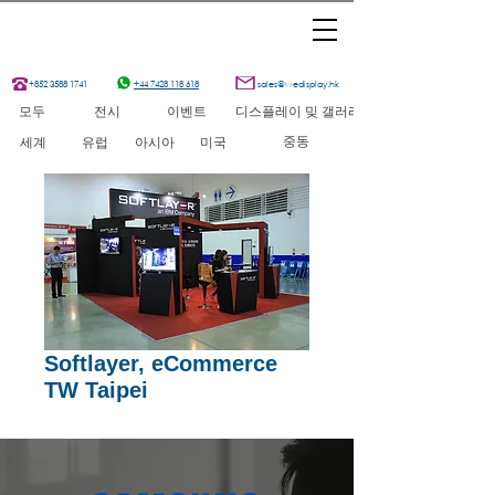
+852 3588 1741
+44 7428 118 618
sales@wedisplay.hk
모두
전시
이벤트
디스플레이 밎 갤러리
중동
세계
유럽
아시아
미국
Softlayer, eCommerce
TW Taipei