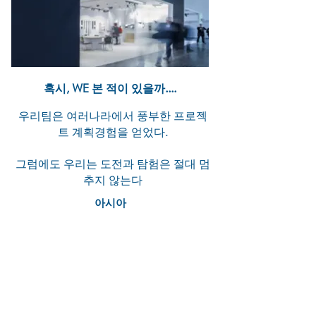
혹시, WE 본 적이 있을까....
우리팀은 여러나라에서 풍부한 프로젝
트 계획경험을 얻었다.
그럼에도 우리는 도전과 탐험은 절대 멈
추지 않는다
아시아
베이징 방콕 대련 델리 동관 광저우
호치민 홍콩
자카르타 쿠알라 룸푸르 마카오 뭄바
이 서울 상하이 선전 싱가포르 타이
페이
도쿄