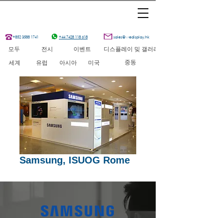
+852 3588 1741
+44 7428 118 618
sales@wedisplay.hk
모두
전시
이벤트
디스플레이 밎 갤러리
중동
세계
유럽
아시아
미국
Samsung, ISUOG Rome