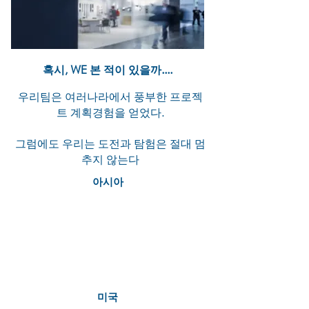
혹시, WE 본 적이 있을까....
우리팀은 여러나라에서 풍부한 프로젝
트 계획경험을 얻었다.
그럼에도 우리는 도전과 탐험은 절대 멈
추지 않는다
아시아
베이징 방콕 대련 델리 동관 광저우
호치민 홍콩
자카르타 쿠알라 룸푸르 마카오 뭄바
이 서울 상하이 선전 싱가포르 타이
페이
도쿄
미국