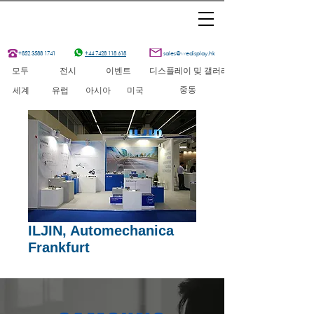
+852 3588 1741
+44 7428 118 618
sales@wedisplay.hk
모두
전시
이벤트
디스플레이 밎 갤러리
중동
세계
유럽
아시아
미국
ILJIN, Automechanica
Frankfurt