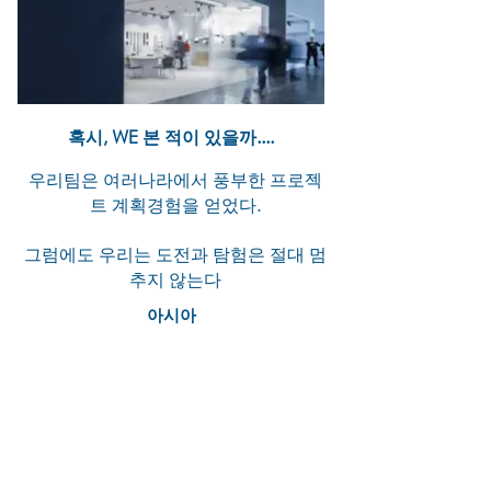
혹시, WE 본 적이 있을까....
우리팀은 여러나라에서 풍부한 프로젝
트 계획경험을 얻었다.
그럼에도 우리는 도전과 탐험은 절대 멈
추지 않는다
아시아
베이징 방콕 대련 델리 동관 광저우
호치민 홍콩
자카르타 쿠알라 룸푸르 마카오 뭄바
이 서울 상하이 선전 싱가포르 타이
페이
도쿄