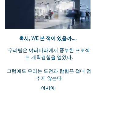
혹시, WE 본 적이 있을까....
우리팀은 여러나라에서 풍부한 프로젝
트 계획경험을 얻었다.
그럼에도 우리는 도전과 탐험은 절대 멈
추지 않는다
아시아
베이징 방콕 대련 델리 동관 광저우
호치민 홍콩
자카르타 쿠알라 룸푸르 마카오 뭄바
이 서울 상하이 선전 싱가포르 타이
페이
도쿄