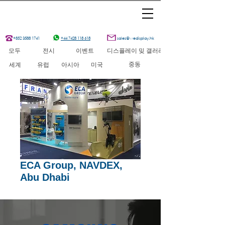
+852 3588 1741
+44 7428 118 618
sales@wedisplay.hk
모두
전시
이벤트
디스플레이 밎 갤러리
중동
세계
유럽
아시아
미국
ECA Group, NAVDEX,
Abu Dhabi