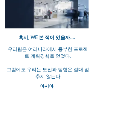
혹시, WE 본 적이 있을까....
우리팀은 여러나라에서 풍부한 프로젝
트 계획경험을 얻었다.
그럼에도 우리는 도전과 탐험은 절대 멈
추지 않는다
아시아
베이징 방콕 대련 델리 동관 광저우
호치민 홍콩
자카르타 쿠알라 룸푸르 마카오 뭄바
이 서울 상하이 선전 싱가포르 타이
페이
도쿄