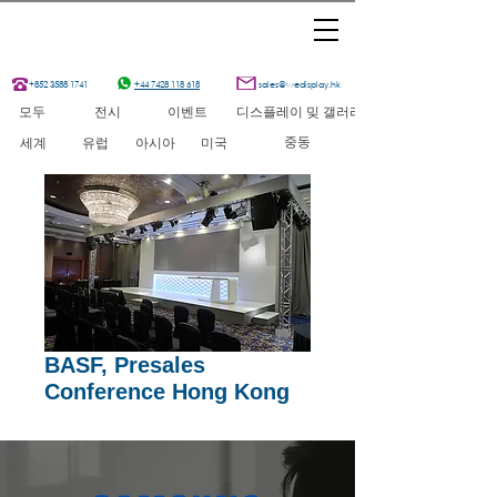
+852 3588 1741
+44 7428 118 618
sales@wedisplay.hk
모두
전시
이벤트
디스플레이 밎 갤러리
중동
세계
유럽
아시아
미국
BASF, Presales
Conference Hong Kong